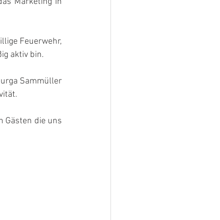
das Marketing in 
llige Feuerwehr, 
g aktiv bin.
burga Sammüller 
ität.
n Gästen die uns 