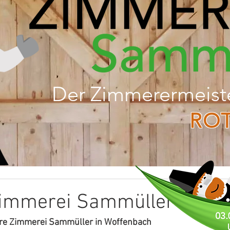
Der Zimmerermeist
RO
Zimmerei Sammüller
hre Zimmerei Sammüller in Woffenbach