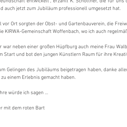
undschaft entwickelt“, erzählt K. Schottner, die für uns 
d auch jetzt zum Jubiläum professionell umgesetzt hat.
l vor Ort sorgten der Obst- und Gartenbauverein, die Freiwi
die KIRWA-Gemeinschaft Woffenbach, wo ich auch regelmäßi
er war neben einer großen Hüpfburg auch meine Frau Wal
am Start und bot den jungen Künstlern Raum für ihre Kreativ
zum Gelingen des Jubiläums beigetragen haben, danke alle
 zu einem Erlebnis gemacht haben.
hre würde ich sagen ...
r mit dem roten Bart