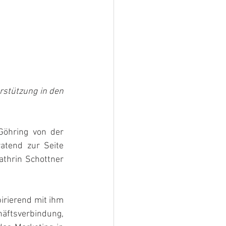
rstützung in den 
öhring von der 
tend zur Seite 
thrin Schottner 
irierend mit ihm 
äftsverbindung, 