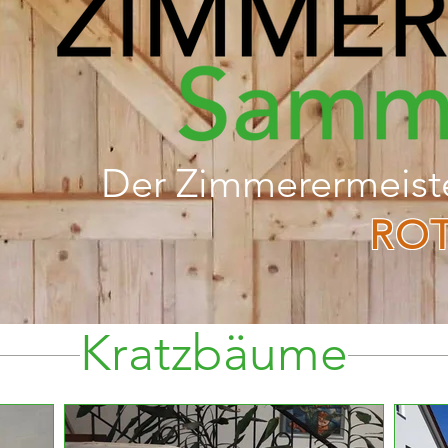
Der Zimmerermeist
RO
Kratzbäume